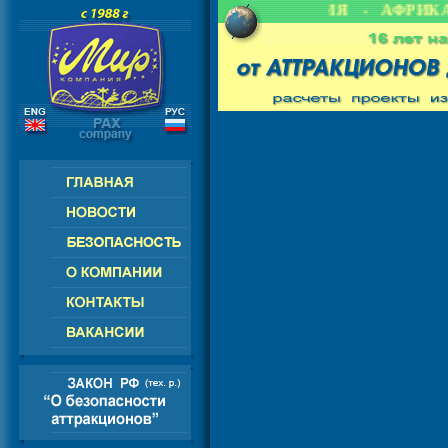
 СНГ - ЕВРОПА - АМЕРИКА - АЗИЯ - АФРИКА