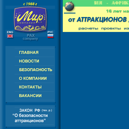
 СНГ - ЕВРОПА - АМЕРИКА - АЗИЯ - АФРИКА