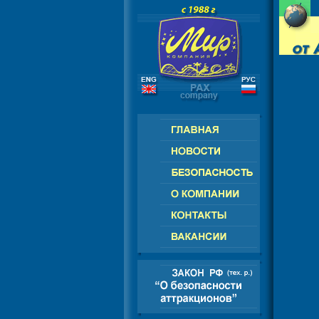
РОССИЯ - СНГ - ЕВРОПА - АМЕРИК