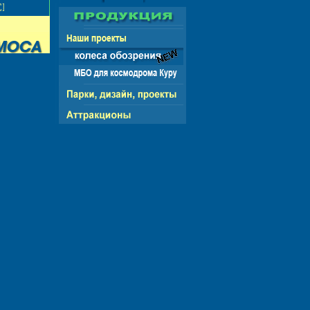
НГ - ЕВРОПА - АМЕРИКА - АЗИЯ - АФРИКА