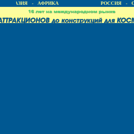
А - АЗИЯ - АФРИКА
РОССИЯ - С