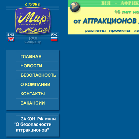
 СНГ - ЕВРОПА - АМЕРИКА - АЗИЯ - АФРИКА