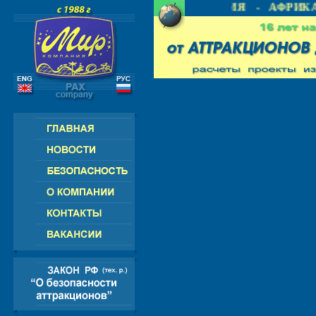
 СНГ - ЕВРОПА - АМЕРИКА - АЗИЯ - АФРИКА