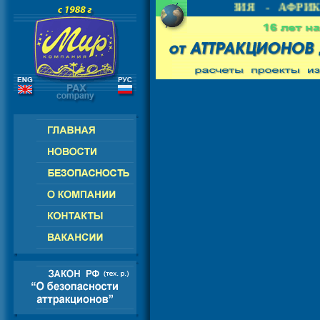
- СНГ - ЕВРОПА - АМЕРИКА - АЗИЯ - АФРИКА