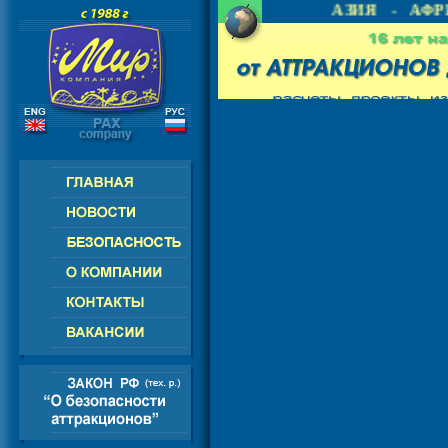
 - СНГ - ЕВРОПА - АМЕРИКА - АЗИЯ - АФРИ