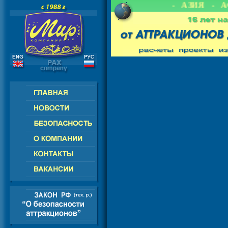
ИЯ - СНГ - ЕВРОПА - АМЕРИКА - АЗИЯ - АФ