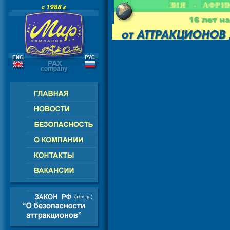
- СНГ - ЕВРОПА - АМЕРИКА - АЗИЯ - АФРИК