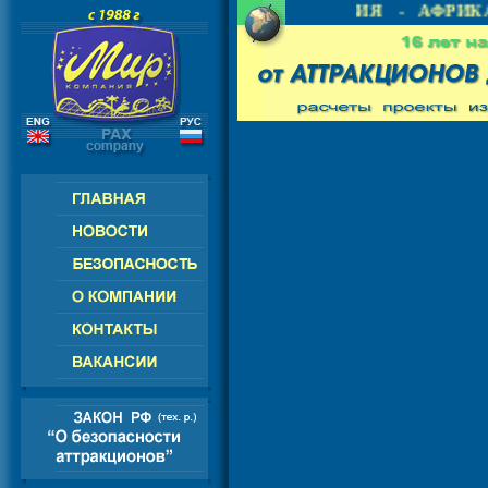
 СНГ - ЕВРОПА - АМЕРИКА - АЗИЯ - АФРИКА