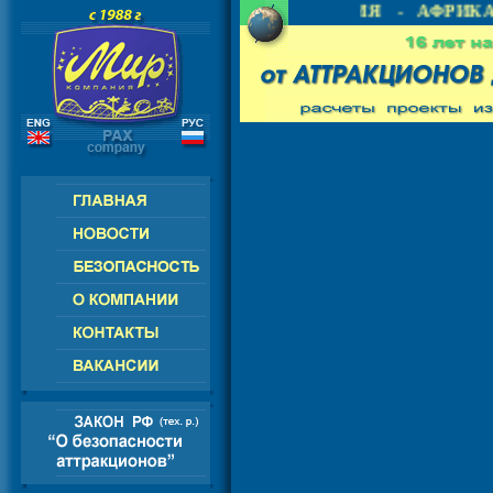
 СНГ - ЕВРОПА - АМЕРИКА - АЗИЯ - АФРИКА