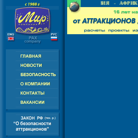
 СНГ - ЕВРОПА - АМЕРИКА - АЗИЯ - АФРИКА