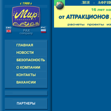
- СНГ - ЕВРОПА - АМЕРИКА - АЗИЯ - АФРИК