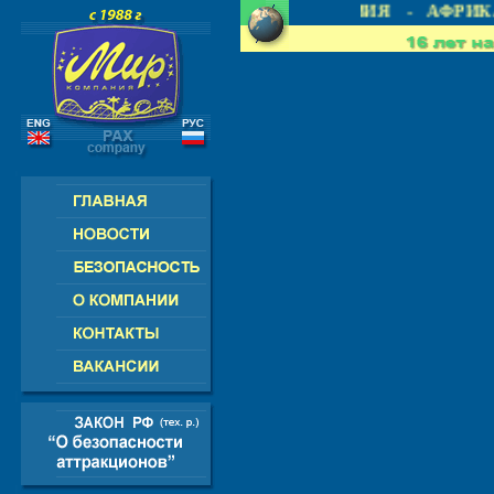
 СНГ - ЕВРОПА - АМЕРИКА - АЗИЯ - АФРИКА