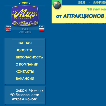
- СНГ - ЕВРОПА - АМЕРИКА - АЗИЯ - АФРИК